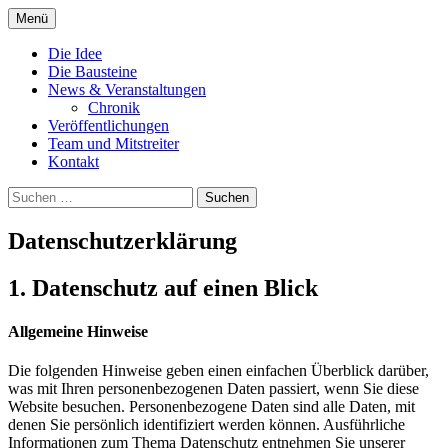
Zum
Menü
Inhalt
Eine sinnstiftende, künstlerische
Humboldt Dschungel Berlin
springen
Die Idee
Begrünung des Humboldt Forums
Die Bausteine
News & Veranstaltungen
Chronik
Veröffentlichungen
Team und Mitstreiter
Kontakt
Suchen
nach:
Datenschutzerklärung
1. Datenschutz auf einen Blick
Allgemeine Hinweise
Die folgenden Hinweise geben einen einfachen Überblick darüber,
was mit Ihren personenbezogenen Daten passiert, wenn Sie diese
Website besuchen. Personenbezogene Daten sind alle Daten, mit
denen Sie persönlich identifiziert werden können. Ausführliche
Informationen zum Thema Datenschutz entnehmen Sie unserer